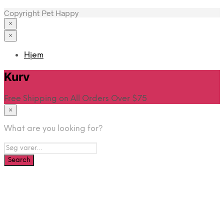
Copyright Pet Happy
×
×
Hjem
Kurv
Free Shipping on All Orders Over $75
×
What are you looking for?