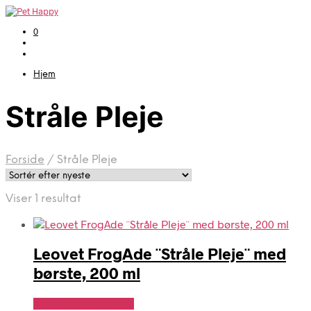
0
Hjem
Stråle Pleje
Forside
/
Stråle Pleje
Viser 1 resultat
Leovet FrogAde ¨Stråle Pleje¨ med
børste, 200 ml
Se Pris Hos heyo.dk