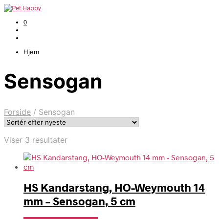
0
Hjem
Sensogan
Forside
/
Sensogan
Sorteret
Viser 3 resultater
efter
seneste
HS Kandarstang, HO-Weymouth 14
mm – Sensogan, 5 cm