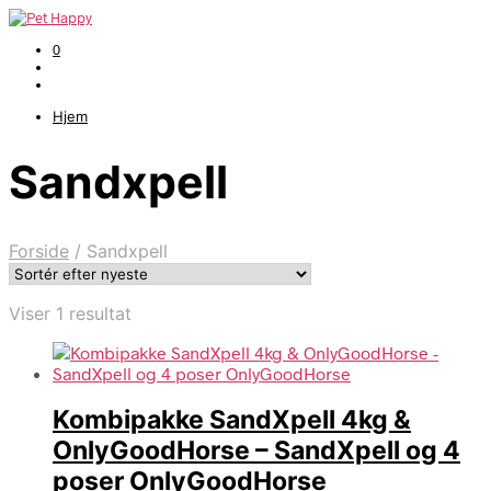
0
Hjem
Sandxpell
Forside
/
Sandxpell
Viser 1 resultat
Kombipakke SandXpell 4kg &
OnlyGoodHorse – SandXpell og 4
poser OnlyGoodHorse