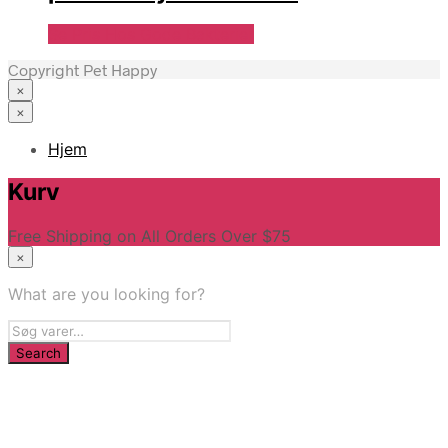
Se Pris Hos Gode Bakterier
Copyright Pet Happy
×
×
Hjem
Kurv
Free Shipping on All Orders Over $75
×
What are you looking for?