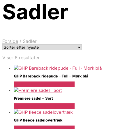
Sadler
Forside
/
Sadler
Sorteret
Viser 6 resultater
efter
seneste
QHP Bareback ridepude – Full – Mørk blå
Se Pris Hos Denlillerytter.dk
Premiere sadel – Sort
Se Pris Hos Denlillerytter.dk
QHP fleece sadelovertræk
Se Pris Hos Denlillerytter.dk