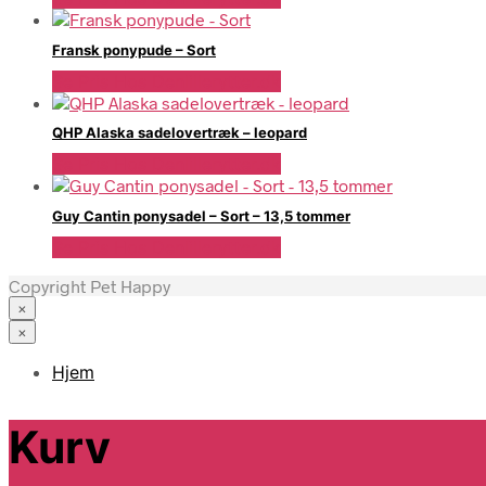
Fransk ponypude – Sort
Se Pris Hos Denlillerytter.dk
QHP Alaska sadelovertræk – leopard
Se Pris Hos Denlillerytter.dk
Guy Cantin ponysadel – Sort – 13,5 tommer
Se Pris Hos Denlillerytter.dk
Copyright Pet Happy
×
×
Hjem
Kurv