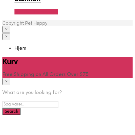
Se Pris Hos heyo.dk
Copyright Pet Happy
×
×
Hjem
Kurv
Free Shipping on All Orders Over $75
×
What are you looking for?