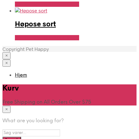
Se Pris Hos Travshoppen.dk
Høpose sort
Se Pris Hos Travshoppen.dk
Copyright Pet Happy
×
×
Hjem
Kurv
Free Shipping on All Orders Over $75
×
What are you looking for?