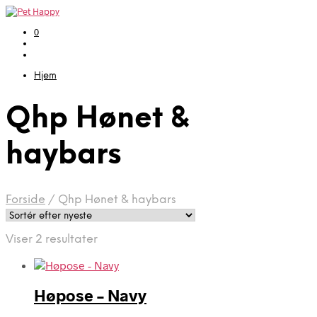
0
Hjem
Qhp Hønet &
haybars
Forside
/
Qhp Hønet & haybars
Sorteret
Viser 2 resultater
efter
seneste
Høpose – Navy