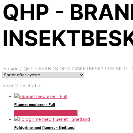
QHP - BRAN
INSEKTBESK
Forside
/
QHP - BRANDS OF Q INSEKTBESKYTTELSE TIL 
Sorteret
Viser 2 resultater
efter
seneste
Fluenet med ører – Full
Se Pris Hos Travshoppen.dk
Foldgrime med fluenet – Shetland