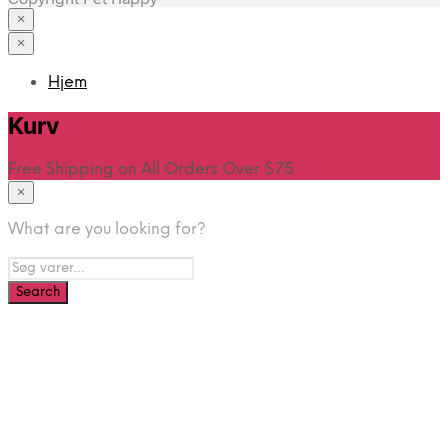
×
×
Hjem
Kurv
Free Shipping on All Orders Over $75
×
What are you looking for?