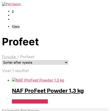
0
Hjem
Profeet
Forside
/
Profeet
Viser 1 resultat
NAF ProFeet Powder 1,3 kg
Se Pris Hos heyo.dk
Copyright Pet Happy