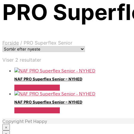
PRO Superfl
Forside
/
PRO Superflex Senior
Sorteret
Viser 2 resultater
efter
seneste
NAF PRO Superflex Senior – NYHED
Se Pris Hos heyo.dk
NAF PRO Superflex Senior – NYHED
Se Pris Hos heyo.dk
Copyright Pet Happy
×
×