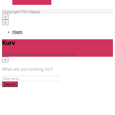
Se Pris Hos heyo.dk
Copyright Pet Happy
×
×
Hjem
Kurv
Free Shipping on All Orders Over $75
×
What are you looking for?