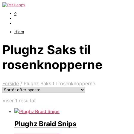
0
Hjem
Plughz Saks til
rosenknopperne
Forside
/
Plughz Saks til rosenknopperne
Viser 1 resultat
Plughz Braid Snips