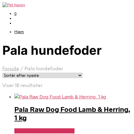
0
Hjem
Pala hundefoder
Forside
/
Pala hundefoder
Sorteret
Viser 18 resultater
efter
seneste
Pala Raw Dog Food Lamb & Herring,
1 kg
Se Pris Hos Hundefoder.dk