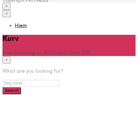
×
×
Hjem
Kurv
Free Shipping on All Orders Over $75
×
What are you looking for?