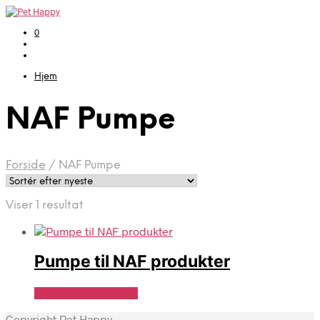
0
Hjem
NAF Pumpe
Forside
/
NAF Pumpe
Viser 1 resultat
Pumpe til NAF produkter
Se Pris Hos heyo.dk
Copyright Pet Happy