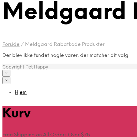
Meldgaard 
Forside
/
Meldgaard Rabatkode Produkter
Der blev ikke fundet nogle varer, der matcher dit valg.
Copyright Pet Happy
×
×
Hjem
Kurv
Free Shipping on All Orders Over $75