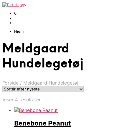
0
Hjem
Meldgaard
Hundelegetøj
Forside
/
Meldgaard Hundelegetøj
Sorteret
Viser 4 resultater
efter
seneste
Benebone Peanut