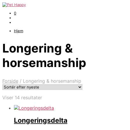
0
Hjem
Longering &
horsemanship
Forside
/
Longering & horsemanship
Sorteret
Viser 14 resultater
efter
seneste
Longeringsdelta