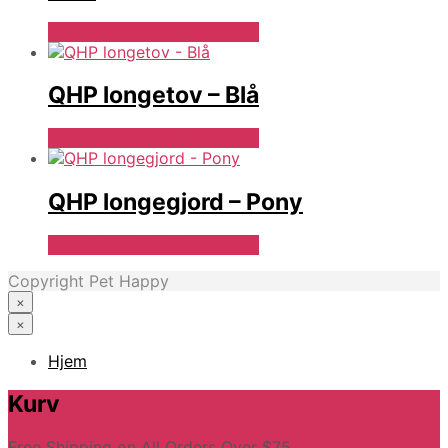
Se Pris Hos Denlillerytter.dk
QHP longetov – Blå
Se Pris Hos Denlillerytter.dk
QHP longegjord – Pony
Se Pris Hos Denlillerytter.dk
Copyright Pet Happy
×
×
Hjem
Kurv
Free Shipping on All Orders Over $75