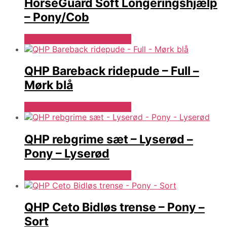
HorseGuard Soft Longeringshjælp
– Pony/Cob
Se Pris Hos Denlillerytter.dk
QHP Bareback ridepude – Full –
Mørk blå
Se Pris Hos Denlillerytter.dk
QHP rebgrime sæt – Lyserød –
Pony – Lyserød
Se Pris Hos Denlillerytter.dk
QHP Ceto Bidløs trense – Pony –
Sort