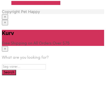
Se Pris Hos Travshoppen.dk
Copyright Pet Happy
×
×
Hjem
Kurv
Free Shipping on All Orders Over $75
×
What are you looking for?