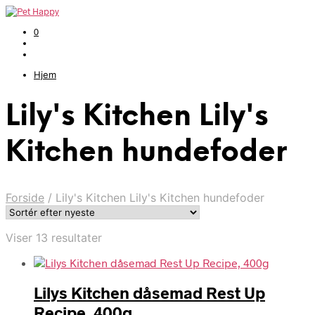
0
Hjem
Lily's Kitchen Lily's
Kitchen hundefoder
Forside
/
Lily's Kitchen Lily's Kitchen hundefoder
Sorteret
Viser 13 resultater
efter
seneste
Lilys Kitchen dåsemad Rest Up
Recipe, 400g