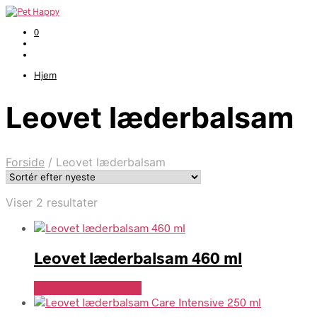
0
Hjem
Leovet læderbalsam
Forside
/
Leovet læderbalsam
Sorteret
Viser 2 resultater
efter
seneste
Leovet læderbalsam 460 ml
Se Pris Hos heyo.dk