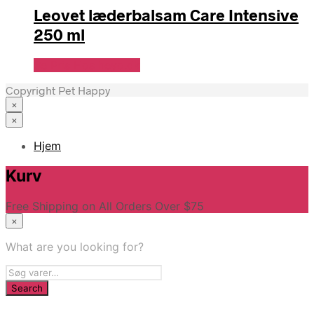
Leovet læderbalsam Care Intensive
250 ml
Se Pris Hos heyo.dk
Copyright Pet Happy
×
×
Hjem
Kurv
Free Shipping on All Orders Over $75
×
What are you looking for?