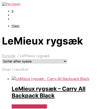
0
Hjem
LeMieux rygsæk
Forside
/
LeMieux rygsæk
Viser 1 resultat
LeMieux rygsæk – Carry All
Backpack Black
Se Pris Hos heyo.dk