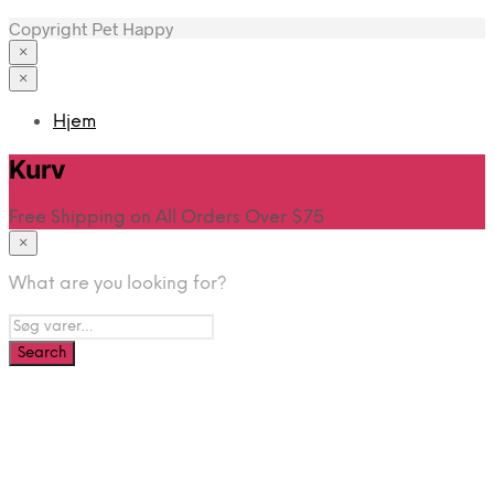
Copyright Pet Happy
×
×
Hjem
Kurv
Free Shipping on All Orders Over $75
×
What are you looking for?