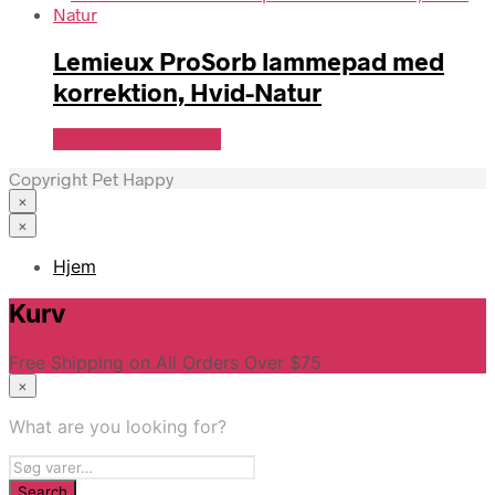
Lemieux ProSorb lammepad med
korrektion, Hvid-Natur
Se Pris Hos heyo.dk
Copyright Pet Happy
×
×
Hjem
Kurv
Free Shipping on All Orders Over $75
×
What are you looking for?