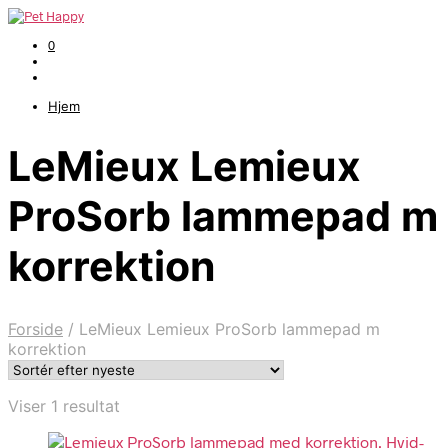
0
Hjem
LeMieux Lemieux
ProSorb lammepad m
korrektion
Forside
/
LeMieux Lemieux ProSorb lammepad m
korrektion
Viser 1 resultat