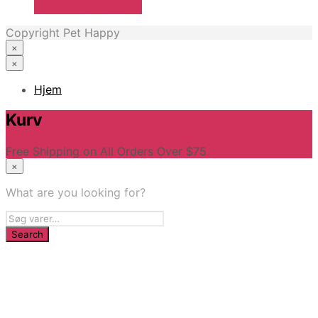
Se Pris Hos heyo.dk
Copyright Pet Happy
×
×
Hjem
Kurv
Free Shipping on All Orders Over $75
×
What are you looking for?