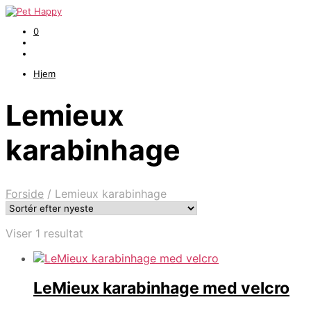
0
Hjem
Lemieux
karabinhage
Forside
/
Lemieux karabinhage
Viser 1 resultat
LeMieux karabinhage med velcro