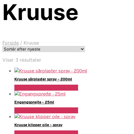
Kruuse
Forside
/
Kruuse
Sorteret
Viser 3 resultater
efter
seneste
Kruuse sårplaster spray – 200ml
Se Pris Hos Travshoppen.dk
Engangsprøjte – 25ml
Se Pris Hos Travshoppen.dk
Kruuse klipper oile – spray
Se Pris Hos Travshoppen.dk