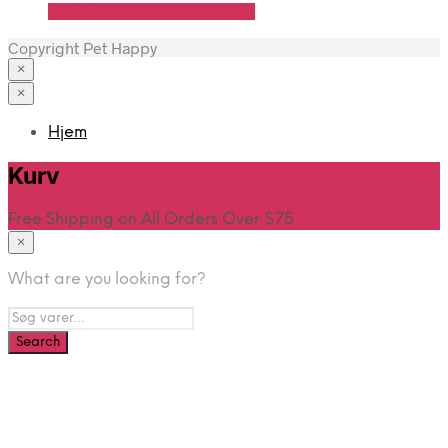
Se Pris Hos Travshoppen.dk
Copyright Pet Happy
×
×
Hjem
Kurv
Free Shipping on All Orders Over $75
×
What are you looking for?