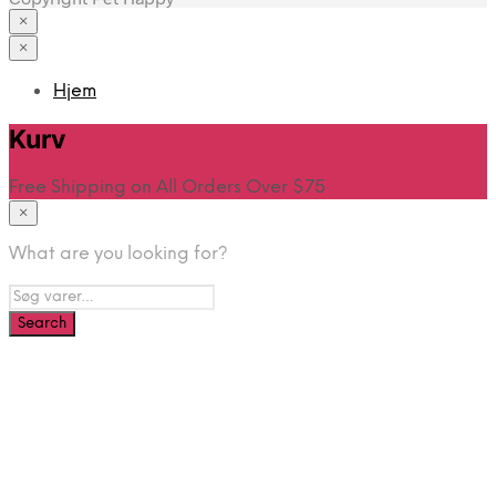
×
×
Hjem
Kurv
Free Shipping on All Orders Over $75
×
What are you looking for?