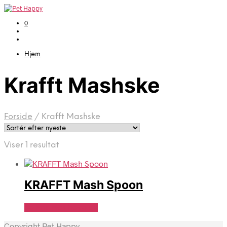
0
Hjem
Krafft Mashske
Forside
/
Krafft Mashske
Viser 1 resultat
KRAFFT Mash Spoon
Se Pris Hos heyo.dk
Copyright Pet Happy