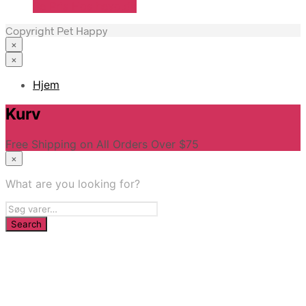
Se Pris Hos heyo.dk
Copyright Pet Happy
×
×
Hjem
Kurv
Free Shipping on All Orders Over $75
×
What are you looking for?