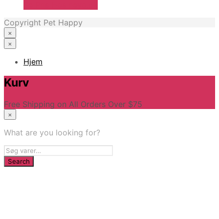
Se Pris Hos heyo.dk
Copyright Pet Happy
×
×
Hjem
Kurv
Free Shipping on All Orders Over $75
×
What are you looking for?