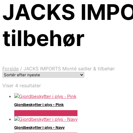
JACKS IMPO
tilbehør
Forside
/
JACKS IMPORTS Monté sadler & tilbehør
Sorteret
Viser 4 resultater
efter
seneste
Gjordbeskytter i plys – Pink
Se Pris Hos Travshoppen.dk
Gjordbeskytter i plys – Navy