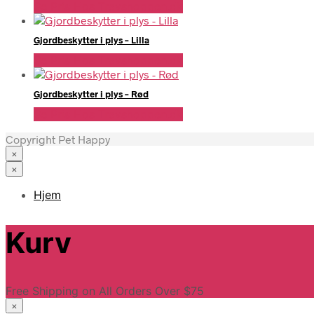
Se Pris Hos Travshoppen.dk
Gjordbeskytter i plys – Lilla
Se Pris Hos Travshoppen.dk
Gjordbeskytter i plys – Rød
Se Pris Hos Travshoppen.dk
Copyright Pet Happy
×
×
Hjem
Kurv
Free Shipping on All Orders Over $75
×