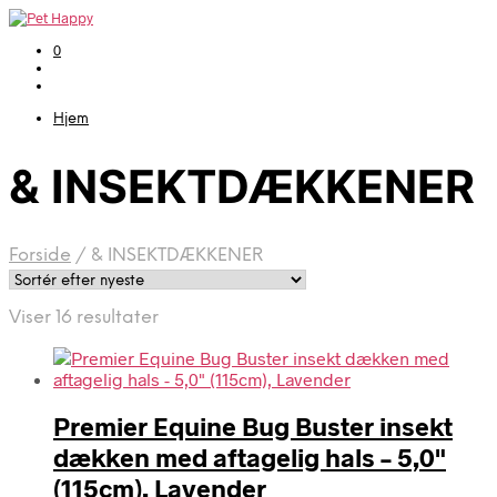
0
Hjem
& INSEKTDÆKKENER
Forside
/
& INSEKTDÆKKENER
Sorteret
Viser 16 resultater
efter
seneste
Premier Equine Bug Buster insekt
dækken med aftagelig hals – 5,0"
(115cm), Lavender