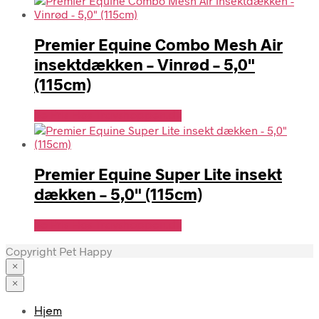
Premier Equine Combo Mesh Air
insektdækken – Vinrød – 5,0"
(115cm)
Se Pris Hos Travshoppen.dk
Premier Equine Super Lite insekt
dækken – 5,0" (115cm)
Se Pris Hos Travshoppen.dk
Copyright Pet Happy
×
×
Hjem