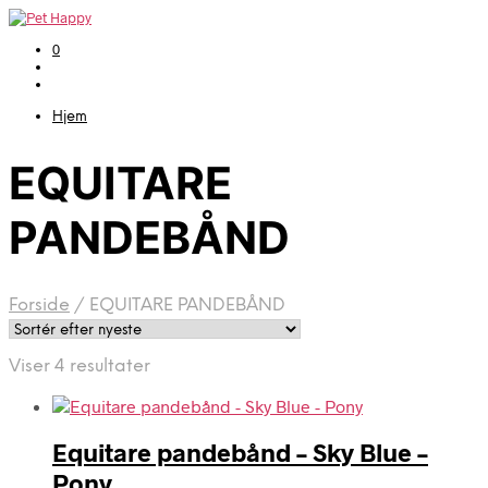
0
Hjem
EQUITARE
PANDEBÅND
Forside
/
EQUITARE PANDEBÅND
Sorteret
Viser 4 resultater
efter
seneste
Equitare pandebånd – Sky Blue –
Pony