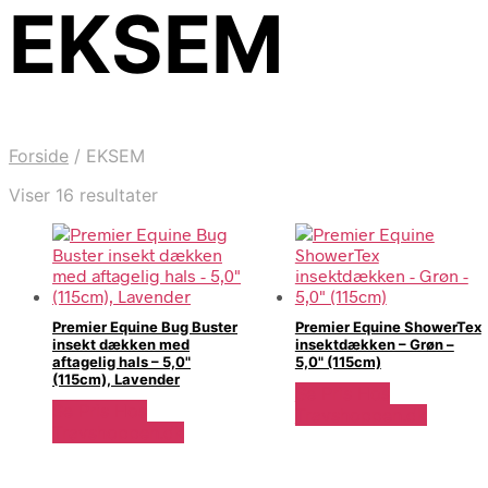
EKSEM
Forside
/
EKSEM
Sorteret
Viser 16 resultater
efter
seneste
Premier Equine Bug Buster
Premier Equine ShowerTex
insekt dækken med
insektdækken – Grøn –
aftagelig hals – 5,0"
5,0" (115cm)
(115cm), Lavender
Se Pris Hos
Se Pris Hos
Travshoppen.dk
Travshoppen.dk