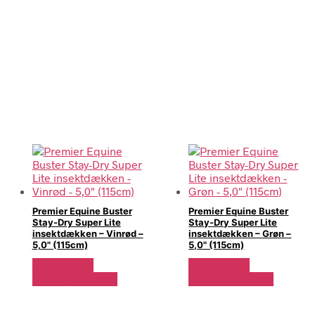
Premier Equine Buster
Premier Equine Buster
Stay-Dry Super Lite
Stay-Dry Super Lite
insektdækken – Vinrød –
insektdækken – Grøn –
5,0" (115cm)
5,0" (115cm)
Se Pris Hos
Se Pris Hos
Travshoppen.dk
Travshoppen.dk