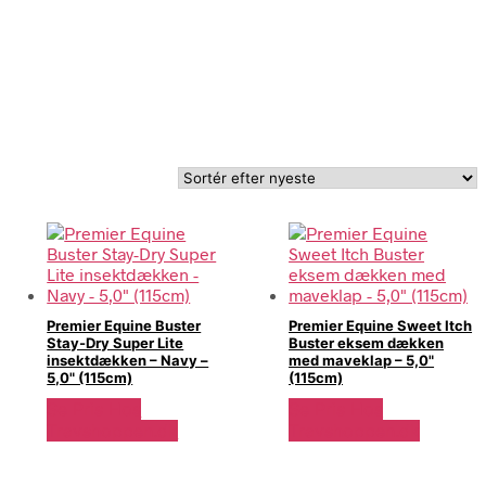
Premier Equine Buster
Premier Equine Sweet Itch
Stay-Dry Super Lite
Buster eksem dækken
insektdækken – Navy –
med maveklap – 5,0"
5,0" (115cm)
(115cm)
Se Pris Hos
Se Pris Hos
Travshoppen.dk
Travshoppen.dk