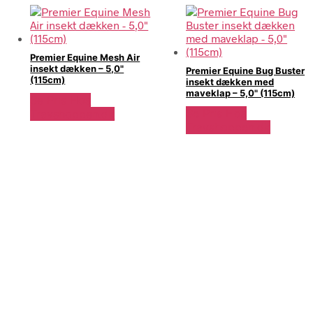
Premier Equine Mesh Air
insekt dækken – 5,0"
Premier Equine Bug Buster
(115cm)
insekt dækken med
maveklap – 5,0" (115cm)
Se Pris Hos
Se Pris Hos
Travshoppen.dk
Travshoppen.dk