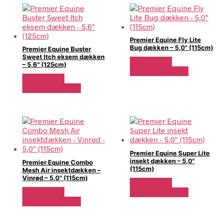
Premier Equine Fly Lite
Bug dækken – 5,0" (115cm)
Premier Equine Buster
Sweet Itch eksem dækken
Se Pris Hos
– 5,6" (125cm)
Travshoppen.dk
Se Pris Hos
Travshoppen.dk
Premier Equine Super Lite
insekt dækken – 5,0"
Premier Equine Combo
(115cm)
Mesh Air insektdækken –
Vinrød – 5,0" (115cm)
Se Pris Hos
Se Pris Hos
Travshoppen.dk
Travshoppen.dk