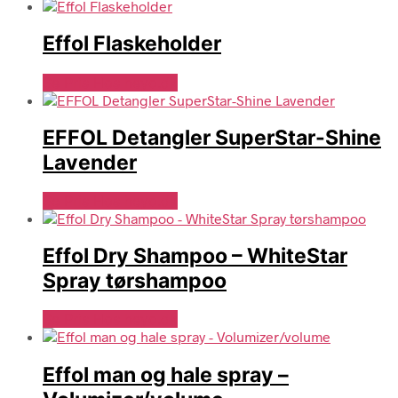
Effol Flaskeholder
Se Pris Hos heyo.dk
EFFOL Detangler SuperStar-Shine
Lavender
Se Pris Hos heyo.dk
Effol Dry Shampoo – WhiteStar
Spray tørshampoo
Se Pris Hos heyo.dk
Effol man og hale spray –