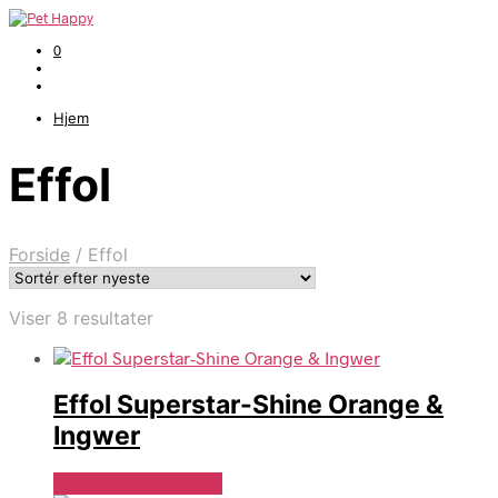
0
Hjem
Effol
Forside
/
Effol
Sorteret
Viser 8 resultater
efter
seneste
Effol Superstar-Shine Orange &
Ingwer
Se Pris Hos heyo.dk