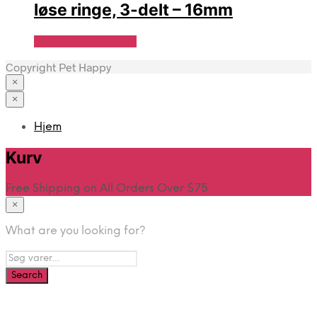
løse ringe, 3-delt – 16mm
Se Pris Hos heyo.dk
Copyright Pet Happy
×
×
Hjem
Kurv
Free Shipping on All Orders Over $75
×
What are you looking for?