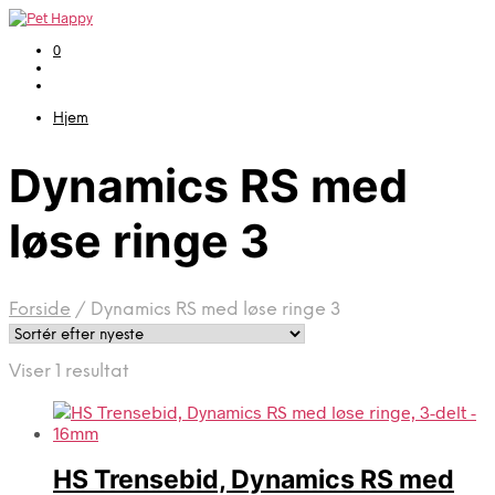
0
Hjem
Dynamics RS med
løse ringe 3
Forside
/
Dynamics RS med løse ringe 3
Viser 1 resultat
HS Trensebid, Dynamics RS med