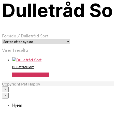
Dulletråd So
Forside
/
Dulletråd Sort
Viser 1 resultat
Dulletråd Sort
Se Pris Hos heyo.dk
Copyright Pet Happy
×
×
Hjem