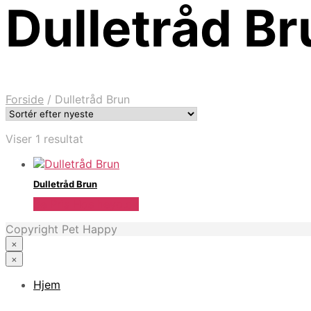
Dulletråd Br
Forside
/
Dulletråd Brun
Viser 1 resultat
Dulletråd Brun
Se Pris Hos heyo.dk
Copyright Pet Happy
×
×
Hjem