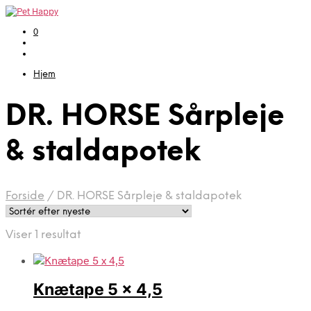
0
Hjem
DR. HORSE Sårpleje
& staldapotek
Forside
/
DR. HORSE Sårpleje & staldapotek
Viser 1 resultat
Knætape 5 x 4,5