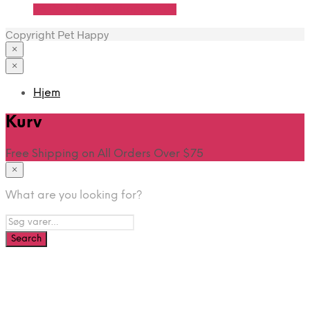
Se Pris Hos Travshoppen.dk
Copyright Pet Happy
×
×
Hjem
Kurv
Free Shipping on All Orders Over $75
×
What are you looking for?