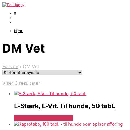
0
Hjem
DM Vet
Forside
/
DM Vet
Sorteret
Viser 3 resultater
efter
seneste
E-Stærk, E-Vit. Til hunde, 50 tabl.
Se Pris Hos Hundefoder.dk