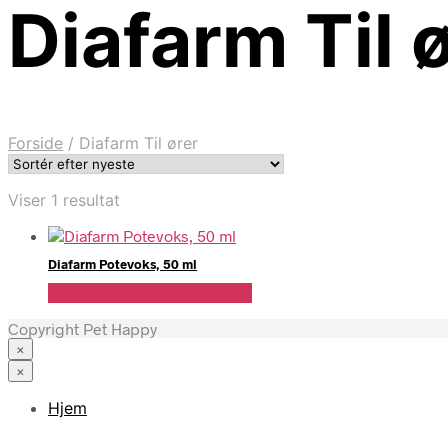
Diafarm Til 
Forside
/
Diafarm Til ører
Viser 1 resultat
Diafarm Potevoks, 50 ml
Se Pris Hos Hundefoder.dk
Copyright Pet Happy
×
×
Hjem