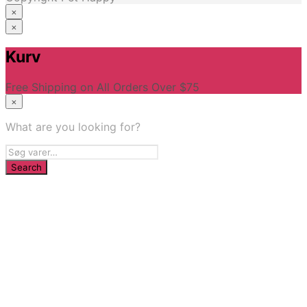
×
×
Hjem
Kurv
Free Shipping on All Orders Over $75
×
What are you looking for?