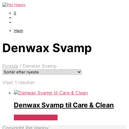
0
Hjem
Denwax Svamp
Forside
/
Denwax Svamp
Viser 1 resultat
Denwax Svamp til Care & Clean
Se Pris Hos heyo.dk
Copyright Pet Happy