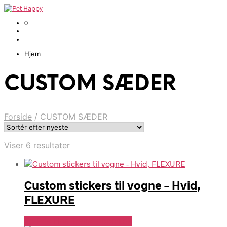
0
Hjem
CUSTOM SÆDER
Forside
/
CUSTOM SÆDER
Sorteret
Viser 6 resultater
efter
seneste
Custom stickers til vogne – Hvid,
FLEXURE
Se Pris Hos Travshoppen.dk