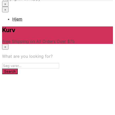
×
×
Hjem
Kurv
Free Shipping on All Orders Over $75
×
What are you looking for?