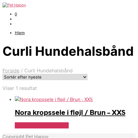
0
Hjem
Curli Hundehalsbånd
Forside
/
Curli Hundehalsbånd
Viser 1 resultat
Nora kropssele i fløjl / Brun – XXS
Se Pris Hos doodledog
Copyright Pet Happy