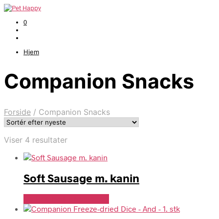
0
Hjem
Companion Snacks
Forside
/
Companion Snacks
Sorteret
Viser 4 resultater
efter
seneste
Soft Sausage m. kanin
Se Pris Hos doodledog