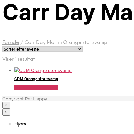
Carr Day Ma
Forside
/
Carr Day Martin Orange stor svamp
Viser 1 resultat
CDM Orange stor svamp
Se Pris Hos heyo.dk
Copyright Pet Happy
×
×
Hjem