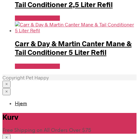
Tail Conditioner 2,5 Liter Refil
Se Pris Hos heyo.dk
Carr & Day & Martin Canter Mane &
Tail Conditioner 5 Liter Refil
Se Pris Hos heyo.dk
Copyright Pet Happy
×
×
Hjem
Kurv
Free Shipping on All Orders Over $75
×