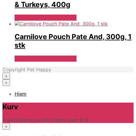
& Turkeys, 400g
Se Pris Hos Hundefoder.dk
Carnilove Pouch Pate And, 300g, 1
stk
Se Pris Hos Hundefoder.dk
Copyright Pet Happy
×
×
Hjem
Kurv
Free Shipping on All Orders Over $75
×