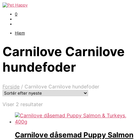
0
Hjem
Carnilove Carnilove
hundefoder
Forside
/
Carnilove Carnilove hundefoder
Sorteret
Viser 2 resultater
efter
seneste
Carnilove dåsemad Puppy Salmon