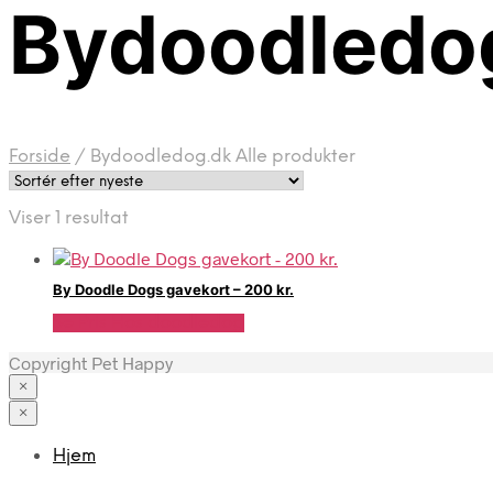
Bydoodledog
Forside
/
Bydoodledog.dk Alle produkter
Viser 1 resultat
By Doodle Dogs gavekort – 200 kr.
Se Pris Hos doodledog
Copyright Pet Happy
×
×
Hjem