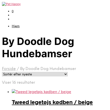
0
Hjem
By Doodle Dog
Hundebamser
Forside
/
By Doodle Dog Hundebamser
Sorteret
Viser 16 resultater
efter
seneste
Tweed legetøjs kødben / beige