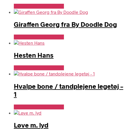
Se Pris Hos doodledog
Giraffen Georg fra By Doodle Dog
Se Pris Hos doodledog
Hesten Hans
Se Pris Hos doodledog
Hvalpe bone / tandplejene legetøj –
1
Se Pris Hos doodledog
Løve m. lyd