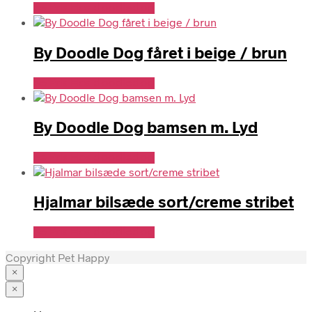
Se Pris Hos doodledog
By Doodle Dog fåret i beige / brun
Se Pris Hos doodledog
By Doodle Dog bamsen m. Lyd
Se Pris Hos doodledog
Hjalmar bilsæde sort/creme stribet
Se Pris Hos doodledog
Copyright Pet Happy
×
×