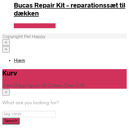
Bucas Repair Kit – reparationssæt til
dækken
Se Pris Hos heyo.dk
Copyright Pet Happy
×
×
Hjem
Kurv
Free Shipping on All Orders Over $75
×
What are you looking for?