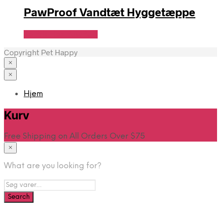
PawProof Vandtæt Hyggetæppe
Se Pris Hos PawPals
Copyright Pet Happy
×
×
Hjem
Kurv
Free Shipping on All Orders Over $75
×
What are you looking for?