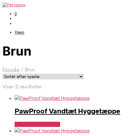
0
Hjem
Brun
Forside
/
Brun
Sorteret
Viser 2 resultater
efter
seneste
PawProof Vandtæt Hyggetæppe
Se Pris Hos PawPals