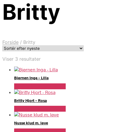
Britty
Forside
/
Britty
Sorteret
Viser 3 resultater
efter
seneste
Bjørnen Inga – Lilla
Se Pris Hos doodledog
Britty Hjort – Rosa
Se Pris Hos doodledog
Nusse klud m. løve
Se Pris Hos doodledog