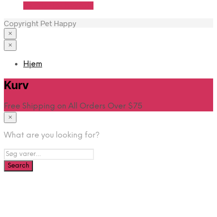
Se Pris Hos heyo.dk
Copyright Pet Happy
×
×
Hjem
Kurv
Free Shipping on All Orders Over $75
×
What are you looking for?